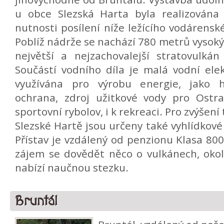
u obce Slezská Harta byla realizována
nutnosti posílení níže ležícího vodárensk
Poblíž nádrže se nachází 780 metrů vysoký
největší a nejzachovalejší stratovulkán
Součástí vodního díla je malá vodní ele
využívána pro výrobu energie, jako h
ochrana, zdroj užitkové vody pro Ostra
sportovní rybolov, i k rekreaci. Pro zvýšení 
Slezské Hartě jsou určeny také vyhlídkové
Přístav je vzdálený od penzionu Klasa 8
zájem se dovědět něco o vulkánech, okol
nabízí naučnou stezku.
Bruntál