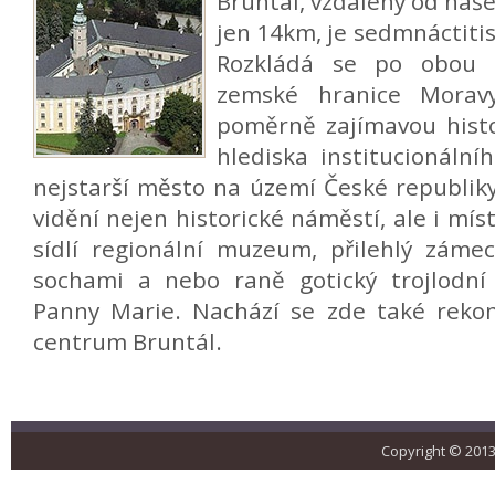
Bruntál, vzdálený od na
jen 14km, je sedmnáctiti
Rozkládá se po obou s
zemské hranice Mora
poměrně zajímavou histor
hlediska institucionáln
nejstarší město na území České republiky.
vidění nejen historické náměstí, ale i mí
sídlí regionální muzeum, přilehlý záme
sochami a nebo raně gotický trojlodní
Panny Marie. Nachází se zde také reko
centrum Bruntál.
Copyright © 2013