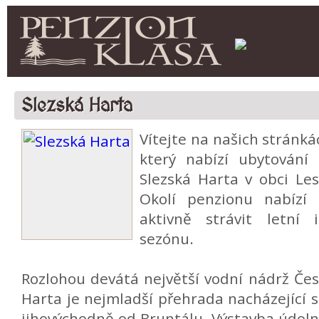
Slezská Harta
Vítejte na našich strán
který nabízí ubytování
Slezská Harta v obci Le
Okolí penzionu nabízí 
aktivně strávit letní 
sezónu.
Rozlohou devátá největší vodní nádrž Čes
Harta je nejmladší přehrada nacházející s
jihovýchodně od Bruntálu. Výstavba údoln