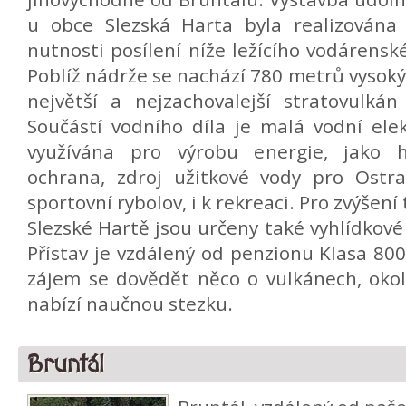
u obce Slezská Harta byla realizována
nutnosti posílení níže ležícího vodárensk
Poblíž nádrže se nachází 780 metrů vysoký
největší a nejzachovalejší stratovulkán
Součástí vodního díla je malá vodní ele
využívána pro výrobu energie, jako h
ochrana, zdroj užitkové vody pro Ostra
sportovní rybolov, i k rekreaci. Pro zvýšení 
Slezské Hartě jsou určeny také vyhlídkové
Přístav je vzdálený od penzionu Klasa 8
zájem se dovědět něco o vulkánech, okol
nabízí naučnou stezku.
Bruntál