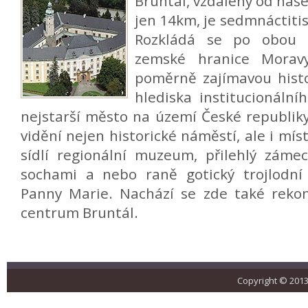
Bruntál, vzdálený od na
jen 14km, je sedmnáctiti
Rozkládá se po obou s
zemské hranice Mora
poměrně zajímavou histor
hlediska institucionáln
nejstarší město na území České republiky.
vidění nejen historické náměstí, ale i mí
sídlí regionální muzeum, přilehlý záme
sochami a nebo raně gotický trojlodní
Panny Marie. Nachází se zde také reko
centrum Bruntál.
Copyright © 2013