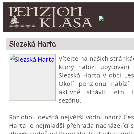
Slezská Harta
Vítejte na našich strán
který nabízí ubytování
Slezská Harta v obci Le
Okolí penzionu nabízí 
aktivně strávit letní 
sezónu.
Rozlohou devátá největší vodní nádrž Čes
Harta je nejmladší přehrada nacházející s
jihovýchodně od Bruntálu. Výstavba údoln